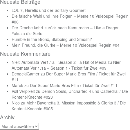
Neueste Beiträge
LOL 7, Heretic und der Solitary Gourmet
Die falsche Wahl und Ihre Folgen – Meine 10 Videospiel Regeln
#06
Der Drache kehrt zurück nach Kamurocho – Like a Dragon
Yakuza die Serie
Rumble in the Bronx, Stabbing und Smosh?
Mein Freund, die Gurke – Meine 10 Videospiel Regeln #04
Neueste Kommentare
Nier: Automata Ver1.1a - Season 2 - a Hat of Media
zu
Nier
Automata Ver 1.1a – Season 1 / Ticket für Zwei #09
DengekiGamer
zu
Der Super Mario Bros Film / Ticket für Zwei
#11
Marek
zu
Der Super Mario Bros Film / Ticket für Zwei #11
Voll Verpixelt
zu
Demon Souls, Uncharted 4 und Cathedral / Die
Kontent-Knechte #023
Nico
zu
Mehr Bayonetta 3, Mission Impossible & Clerks 3 / Die
Kontent-Knechte #005
Archiv
Archiv