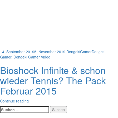
14. September 2019
5. November 2019
DengekiGamer
Dengeki
Gamer
,
Dengeki Gamer Video
Bioshock Infinite & schon
wieder Tennis? The Pack
Februar 2015
Continue reading
Suchen
nach: