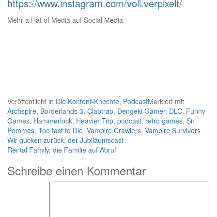
https://www.instagram.com/voll.verpixelt/
Mehr a Hat of Media auf Social Media:
Veröffentlicht in
Die Kontent-Knechte
,
Podcast
Markiert mit
Archspire
,
Borderlands 3
,
Claptrap
,
Dengeki Gamer
,
DLC
,
Funny
Games
,
Hammerlock
,
Heavier Trip
,
podcast
,
retro games
,
Sir
Pommes
,
Too fast to Die
,
Vampire Crawlers
,
Vampire Survivors
Beitragsnavigation
Wir gucken zurück, der Jubiläumscast
Rental Family, die Familie auf Abruf
Schreibe einen Kommentar