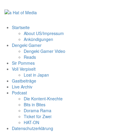
Zum
Inhalt
springen
Startseite
About US/Impressum
Ankündigungen
Dengeki Gamer
Dengeki Gamer Video
Reads
Sir Pommes
Voll Verpixelt
Lost in Japan
Gastbeiträge
Live Archiv
Podcast
Die Kontent-Knechte
Bits in Bites
Dorama Rama
Ticket für Zwei
HAT-ON
Datenschutzerklärung