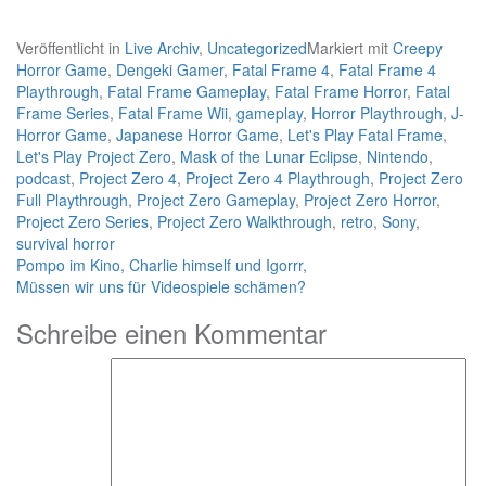
Veröffentlicht in
Live Archiv
,
Uncategorized
Markiert mit
Creepy
Horror Game
,
Dengeki Gamer
,
Fatal Frame 4
,
Fatal Frame 4
Playthrough
,
Fatal Frame Gameplay
,
Fatal Frame Horror
,
Fatal
Frame Series
,
Fatal Frame Wii
,
gameplay
,
Horror Playthrough
,
J-
Horror Game
,
Japanese Horror Game
,
Let's Play Fatal Frame
,
Let's Play Project Zero
,
Mask of the Lunar Eclipse
,
Nintendo
,
podcast
,
Project Zero 4
,
Project Zero 4 Playthrough
,
Project Zero
Full Playthrough
,
Project Zero Gameplay
,
Project Zero Horror
,
Project Zero Series
,
Project Zero Walkthrough
,
retro
,
Sony
,
survival horror
Beitragsnavigation
Pompo im Kino, Charlie himself und Igorrr,
Müssen wir uns für Videospiele schämen?
Schreibe einen Kommentar