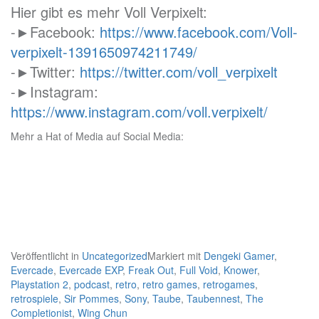
Hier gibt es mehr Voll Verpixelt:
-►Facebook:
https://www.facebook.com/Voll-
verpixelt-1391650974211749/
-►Twitter:
https://twitter.com/voll_verpixelt
-►Instagram:
https://www.instagram.com/voll.verpixelt/
Mehr a Hat of Media auf Social Media:
Veröffentlicht in
Uncategorized
Markiert mit
Dengeki Gamer
,
Evercade
,
Evercade EXP
,
Freak Out
,
Full Void
,
Knower
,
Playstation 2
,
podcast
,
retro
,
retro games
,
retrogames
,
retrospiele
,
Sir Pommes
,
Sony
,
Taube
,
Taubennest
,
The
Completionist
,
Wing Chun