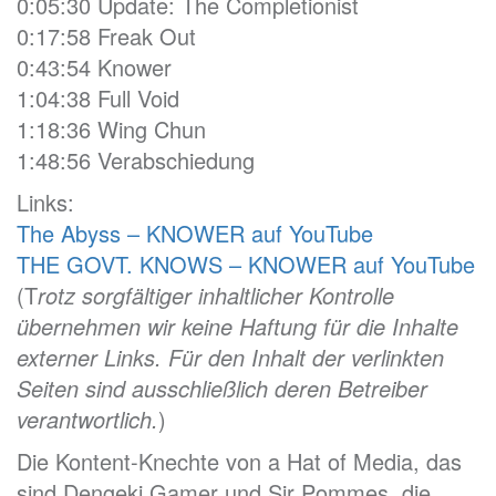
0:05:30 Update: The Completionist
0:17:58 Freak Out
0:43:54 Knower
1:04:38 Full Void
1:18:36 Wing Chun
1:48:56 Verabschiedung
Links:
The Abyss – KNOWER auf YouTube
THE GOVT. KNOWS – KNOWER auf YouTube
(T
rotz sorgfältiger inhaltlicher Kontrolle
übernehmen wir keine Haftung für die Inhalte
externer Links. Für den Inhalt der verlinkten
Seiten sind ausschließlich deren Betreiber
verantwortlich.
)
Die Kontent-Knechte von a Hat of Media, das
sind Dengeki Gamer und Sir Pommes, die