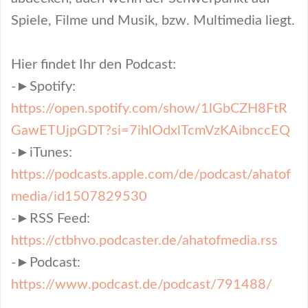
Spiele, Filme und Musik, bzw. Multimedia liegt.
Hier findet Ihr den Podcast:
-►Spotify:
https://open.spotify.com/show/1lGbCZH8FtR
GawETUjpGDT?si=7ihlOdxlTcmVzKAibnccEQ
-►iTunes:
https://podcasts.apple.com/de/podcast/ahatof
media/id1507829530
-►RSS Feed:
https://ctbhvo.podcaster.de/ahatofmedia.rss
-►Podcast:
https://www.podcast.de/podcast/791488/