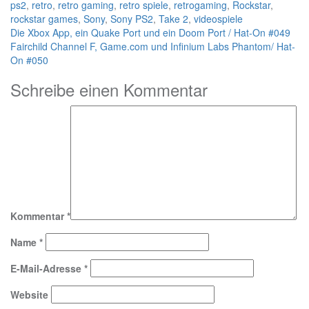
ps2
,
retro
,
retro gaming
,
retro spiele
,
retrogaming
,
Rockstar
,
rockstar games
,
Sony
,
Sony PS2
,
Take 2
,
videospiele
Beitragsnavigation
Die Xbox App, ein Quake Port und ein Doom Port / Hat-On #049
Fairchild Channel F, Game.com und Infinium Labs Phantom/ Hat-
On #050
Schreibe einen Kommentar
Kommentar
*
Name
*
E-Mail-Adresse
*
Website