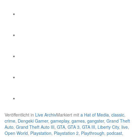
Veröffentlicht in
Live Archiv
Markiert mit
a Hat of Media
,
classic
,
crime
,
Dengeki Gamer
,
gameplay
,
games
,
gangster
,
Grand Theft
Auto
,
Grand Theft Auto III
,
GTA
,
GTA 3
,
GTA III
,
Liberty City
,
live
,
Open World
,
Playstation
,
Playstation 2
,
Playthrough
,
podcast
,