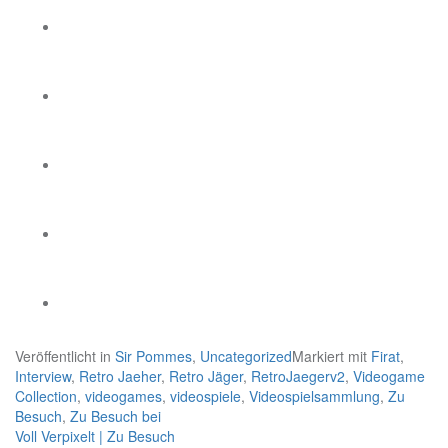
Veröffentlicht in
Sir Pommes
,
Uncategorized
Markiert mit
Firat
,
Interview
,
Retro Jaeher
,
Retro Jäger
,
RetroJaegerv2
,
Videogame
Collection
,
videogames
,
videospiele
,
Videospielsammlung
,
Zu
Besuch
,
Zu Besuch bei
Beitragsnavigation
Voll Verpixelt | Zu Besuch