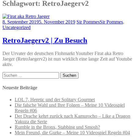
Schlagwort:
RetroJaegerv2
8. September 2019
5. November 2019
Sir Pommes
Sir Pommes
,
Uncategorized
RetroJaegerv2 | Zu Besuch
Der Urvater der deutschen Flohmarkt Youtuber Firat aka Retro
Jaeger (RetroJaegerv2) ist nun wirklich eine lange Zeit auf Youtube
aktiv.
Suchen
nach:
Neueste Beiträge
LOL 7, Heretic und der Solitary Gourmet
Die falsche Wahl und Ihre Folgen – Meine 10 Videospiel
Regeln #06
Der Drache kehrt zurück nach Kamurocho – Like a Dragon
Yakuza die Serie
Rumble in the Bronx, Stabbing und Smosh?
Mein Freund, die Gurke – Meine 10 Videospiel Regeln #04