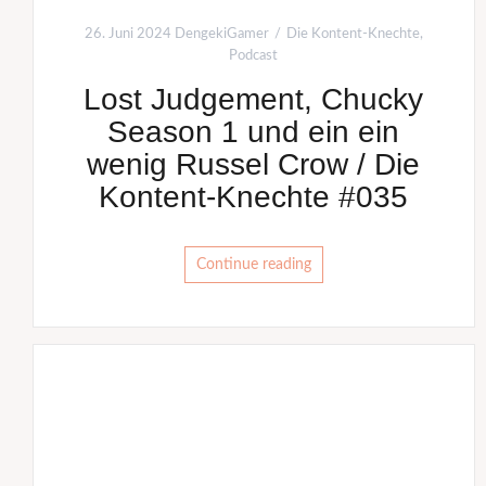
26. Juni 2024
DengekiGamer
Die Kontent-Knechte
,
Podcast
Lost Judgement, Chucky
Season 1 und ein ein
wenig Russel Crow / Die
Kontent-Knechte #035
Continue reading