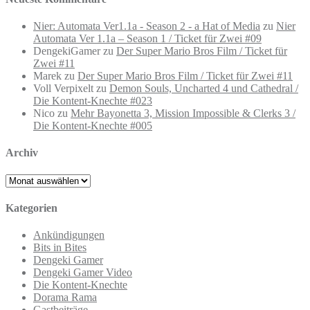
Nier: Automata Ver1.1a - Season 2 - a Hat of Media
zu
Nier
Automata Ver 1.1a – Season 1 / Ticket für Zwei #09
DengekiGamer
zu
Der Super Mario Bros Film / Ticket für
Zwei #11
Marek
zu
Der Super Mario Bros Film / Ticket für Zwei #11
Voll Verpixelt
zu
Demon Souls, Uncharted 4 und Cathedral /
Die Kontent-Knechte #023
Nico
zu
Mehr Bayonetta 3, Mission Impossible & Clerks 3 /
Die Kontent-Knechte #005
Archiv
Archiv
Kategorien
Ankündigungen
Bits in Bites
Dengeki Gamer
Dengeki Gamer Video
Die Kontent-Knechte
Dorama Rama
Gastbeiträge