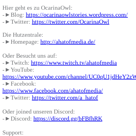
Hier geht es zu OcarinaOwl:
-►Blog:
https://ocarinaowlstories.wordpress.com/
-►Twitter:
https://twitter.com/OcarinaOwl
Die Hutzentrale:
-►Homepage:
http://ahatofmedia.de/
Oder Besucht uns auf:
-►Twitch:
https://www.twitch.tv/ahatofmedia
-►YouTube:
https://www.youtube.com/channel/UC0qU1jdHeY
-►Facebook:
https://www.facebook.com/ahatofmedia/
-►Twitter:
https://twitter.com/a_hatof
Oder joined unseren Discord:
-►Discord:
https://discord.gg/bFBfhRK
Support: