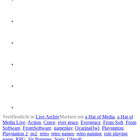
Veröffentlicht in
Live Archiv
Markiert mit
a Hat of Media
,
a Hat of
Media Live
,
Action
,
Crave
,
ever grace
,
Evergrace
,
From Soft
,
From
Software
,
FromSoftware
,
gameplay
,
OcarinaOwl
,
Playstation
,
Playstation 2
,
ps2
,
retro
,
retro games
,
retro gaming
,
role playing
game
,
RPG
,
Sir Pommes
,
Sony
,
Ubisoft