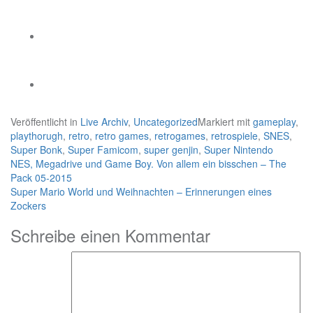
Veröffentlicht in
Live Archiv
,
Uncategorized
Markiert mit
gameplay
,
playthorugh
,
retro
,
retro games
,
retrogames
,
retrospiele
,
SNES
,
Super Bonk
,
Super Famicom
,
super genjin
,
Super Nintendo
Beitragsnavigation
NES, Megadrive und Game Boy. Von allem ein bisschen – The
Pack 05-2015
Super Mario World und Weihnachten – Erinnerungen eines
Zockers
Schreibe einen Kommentar