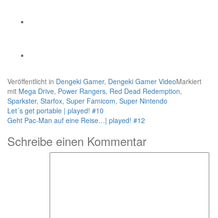
Veröffentlicht in
Dengeki Gamer
,
Dengeki Gamer Video
Markiert
mit
Mega Drive
,
Power Rangers
,
Red Dead Redemption
,
Sparkster
,
Starfox
,
Super Famicom
,
Super Nintendo
Beitragsnavigation
Let´s get portable | played! #10
Geht Pac-Man auf eine Reise…| played! #12
Schreibe einen Kommentar