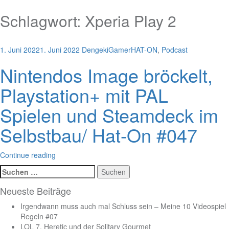
Schlagwort:
Xperia Play 2
1. Juni 2022
1. Juni 2022
DengekiGamer
HAT-ON
,
Podcast
Nintendos Image bröckelt,
Playstation+ mit PAL
Spielen und Steamdeck im
Selbstbau/ Hat-On #047
Continue reading
Suchen
nach:
Neueste Beiträge
Irgendwann muss auch mal Schluss sein – Meine 10 Videospiel
Regeln #07
LOL 7, Heretic und der Solitary Gourmet