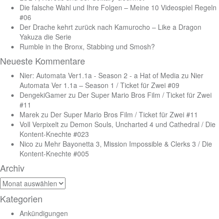
Die falsche Wahl und Ihre Folgen – Meine 10 Videospiel Regeln
#06
Der Drache kehrt zurück nach Kamurocho – Like a Dragon
Yakuza die Serie
Rumble in the Bronx, Stabbing und Smosh?
Neueste Kommentare
Nier: Automata Ver1.1a - Season 2 - a Hat of Media
zu
Nier
Automata Ver 1.1a – Season 1 / Ticket für Zwei #09
DengekiGamer
zu
Der Super Mario Bros Film / Ticket für Zwei
#11
Marek
zu
Der Super Mario Bros Film / Ticket für Zwei #11
Voll Verpixelt
zu
Demon Souls, Uncharted 4 und Cathedral / Die
Kontent-Knechte #023
Nico
zu
Mehr Bayonetta 3, Mission Impossible & Clerks 3 / Die
Kontent-Knechte #005
Archiv
Archiv
Kategorien
Ankündigungen