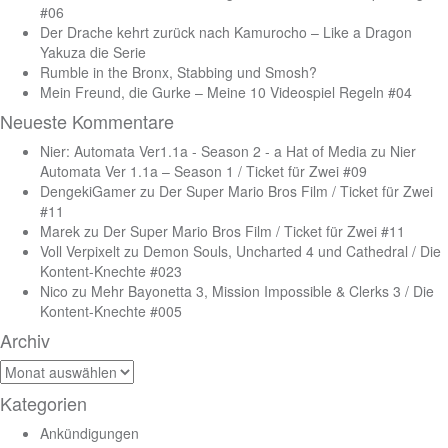
#06
Der Drache kehrt zurück nach Kamurocho – Like a Dragon
Yakuza die Serie
Rumble in the Bronx, Stabbing und Smosh?
Mein Freund, die Gurke – Meine 10 Videospiel Regeln #04
Neueste Kommentare
Nier: Automata Ver1.1a - Season 2 - a Hat of Media
zu
Nier
Automata Ver 1.1a – Season 1 / Ticket für Zwei #09
DengekiGamer
zu
Der Super Mario Bros Film / Ticket für Zwei
#11
Marek
zu
Der Super Mario Bros Film / Ticket für Zwei #11
Voll Verpixelt
zu
Demon Souls, Uncharted 4 und Cathedral / Die
Kontent-Knechte #023
Nico
zu
Mehr Bayonetta 3, Mission Impossible & Clerks 3 / Die
Kontent-Knechte #005
Archiv
Archiv
Kategorien
Ankündigungen