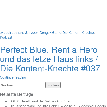
24. Juli 2024
24. Juli 2024
DengekiGamer
Die Kontent-Knechte
,
Podcast
Perfect Blue, Rent a Hero
und das letze Haus links /
Die Kontent-Knechte #037
Continue reading
Suchen
nach:
Neueste Beiträge
LOL 7, Heretic und der Solitary Gourmet
Die falsche Wahl und Ihre Folgen – Meine 10 Videospiel Regeln