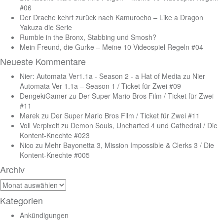
#06
Der Drache kehrt zurück nach Kamurocho – Like a Dragon
Yakuza die Serie
Rumble in the Bronx, Stabbing und Smosh?
Mein Freund, die Gurke – Meine 10 Videospiel Regeln #04
Neueste Kommentare
Nier: Automata Ver1.1a - Season 2 - a Hat of Media
zu
Nier
Automata Ver 1.1a – Season 1 / Ticket für Zwei #09
DengekiGamer
zu
Der Super Mario Bros Film / Ticket für Zwei
#11
Marek
zu
Der Super Mario Bros Film / Ticket für Zwei #11
Voll Verpixelt
zu
Demon Souls, Uncharted 4 und Cathedral / Die
Kontent-Knechte #023
Nico
zu
Mehr Bayonetta 3, Mission Impossible & Clerks 3 / Die
Kontent-Knechte #005
Archiv
Archiv
Kategorien
Ankündigungen