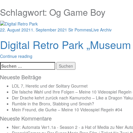
Schlagwort:
Og Game Boy
22. August 2021
1. September 2021
Sir Pommes
Live Archiv
Digital Retro Park „Museum o
Continue reading
Suchen
nach:
Neueste Beiträge
LOL 7, Heretic und der Solitary Gourmet
Die falsche Wahl und Ihre Folgen – Meine 10 Videospiel Regeln
Der Drache kehrt zurück nach Kamurocho – Like a Dragon Yakuz
Rumble in the Bronx, Stabbing und Smosh?
Mein Freund, die Gurke – Meine 10 Videospiel Regeln #04
Neueste Kommentare
Nier: Automata Ver1.1a - Season 2 - a Hat of Media
zu
Nier Aut
DengekiGamer
zu
Der Super Mario Bros Film / Ticket für Zwei 