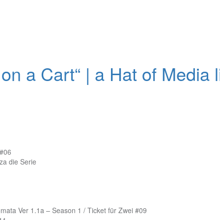
n a Cart“ | a Hat of Media l
 #06
a die Serie
omata Ver 1.1a – Season 1 / Ticket für Zwei #09
#11