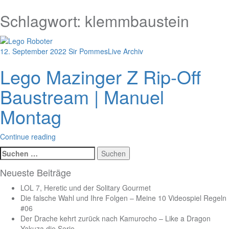
Schlagwort:
klemmbaustein
12. September 2022
Sir Pommes
Live Archiv
Lego Mazinger Z Rip-Off
Baustream | Manuel
Montag
Continue reading
Suchen
nach:
Neueste Beiträge
LOL 7, Heretic und der Solitary Gourmet
Die falsche Wahl und Ihre Folgen – Meine 10 Videospiel Regeln
#06
Der Drache kehrt zurück nach Kamurocho – Like a Dragon
Yakuza die Serie