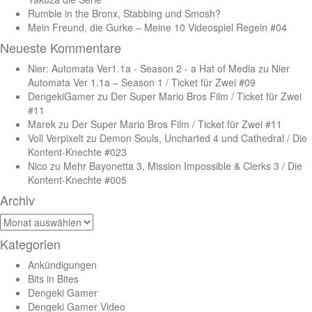
Rumble in the Bronx, Stabbing und Smosh?
Mein Freund, die Gurke – Meine 10 Videospiel Regeln #04
Neueste Kommentare
Nier: Automata Ver1.1a - Season 2 - a Hat of Media
zu
Nier
Automata Ver 1.1a – Season 1 / Ticket für Zwei #09
DengekiGamer
zu
Der Super Mario Bros Film / Ticket für Zwei
#11
Marek
zu
Der Super Mario Bros Film / Ticket für Zwei #11
Voll Verpixelt
zu
Demon Souls, Uncharted 4 und Cathedral / Die
Kontent-Knechte #023
Nico
zu
Mehr Bayonetta 3, Mission Impossible & Clerks 3 / Die
Kontent-Knechte #005
Archiv
Archiv
Kategorien
Ankündigungen
Bits in Bites
Dengeki Gamer
Dengeki Gamer Video