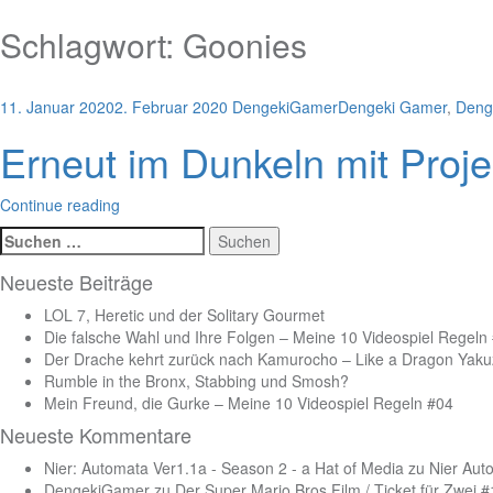
Schlagwort:
Goonies
11. Januar 2020
2. Februar 2020
DengekiGamer
Dengeki Gamer
,
Deng
Erneut im Dunkeln mit Proj
Continue reading
Suchen
nach:
Neueste Beiträge
LOL 7, Heretic und der Solitary Gourmet
Die falsche Wahl und Ihre Folgen – Meine 10 Videospiel Regeln
Der Drache kehrt zurück nach Kamurocho – Like a Dragon Yakuz
Rumble in the Bronx, Stabbing und Smosh?
Mein Freund, die Gurke – Meine 10 Videospiel Regeln #04
Neueste Kommentare
Nier: Automata Ver1.1a - Season 2 - a Hat of Media
zu
Nier Aut
DengekiGamer
zu
Der Super Mario Bros Film / Ticket für Zwei 