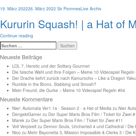
19. März 2022
26. März 2022
Sir Pommes
Live Archiv
Kururin Squash! | a Hat of M
Continue reading
Suchen
nach:
Neueste Beiträge
LOL 7, Heretic und der Solitary Gourmet
Die falsche Wahl und Ihre Folgen – Meine 10 Videospiel Regeln
Der Drache kehrt zurück nach Kamurocho – Like a Dragon Yakuz
Rumble in the Bronx, Stabbing und Smosh?
Mein Freund, die Gurke – Meine 10 Videospiel Regeln #04
Neueste Kommentare
Nier: Automata Ver1.1a - Season 2 - a Hat of Media
zu
Nier Aut
DengekiGamer
zu
Der Super Mario Bros Film / Ticket für Zwei 
Marek
zu
Der Super Mario Bros Film / Ticket für Zwei #11
Voll Verpixelt
zu
Demon Souls, Uncharted 4 und Cathedral / Die
Nico
zu
Mehr Bayonetta 3, Mission Impossible & Clerks 3 / Die 