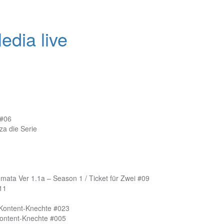
edia live
 #06
a die Serie
omata Ver 1.1a – Season 1 / Ticket für Zwei #09
#11
 Kontent-Knechte #023
Kontent-Knechte #005