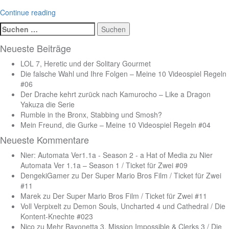
Continue reading
Suchen
nach:
Neueste Beiträge
LOL 7, Heretic und der Solitary Gourmet
Die falsche Wahl und Ihre Folgen – Meine 10 Videospiel Regeln
#06
Der Drache kehrt zurück nach Kamurocho – Like a Dragon
Yakuza die Serie
Rumble in the Bronx, Stabbing und Smosh?
Mein Freund, die Gurke – Meine 10 Videospiel Regeln #04
Neueste Kommentare
Nier: Automata Ver1.1a - Season 2 - a Hat of Media
zu
Nier
Automata Ver 1.1a – Season 1 / Ticket für Zwei #09
DengekiGamer
zu
Der Super Mario Bros Film / Ticket für Zwei
#11
Marek
zu
Der Super Mario Bros Film / Ticket für Zwei #11
Voll Verpixelt
zu
Demon Souls, Uncharted 4 und Cathedral / Die
Kontent-Knechte #023
Nico
zu
Mehr Bayonetta 3, Mission Impossible & Clerks 3 / Die