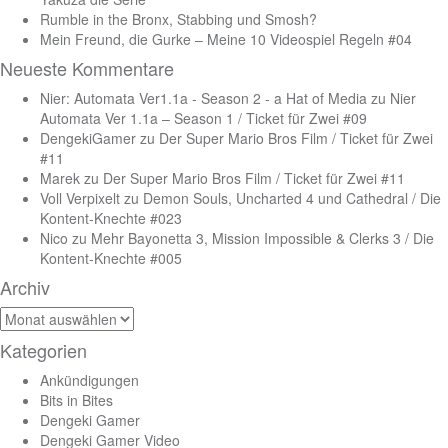
Rumble in the Bronx, Stabbing und Smosh?
Mein Freund, die Gurke – Meine 10 Videospiel Regeln #04
Neueste Kommentare
Nier: Automata Ver1.1a - Season 2 - a Hat of Media
zu
Nier
Automata Ver 1.1a – Season 1 / Ticket für Zwei #09
DengekiGamer
zu
Der Super Mario Bros Film / Ticket für Zwei
#11
Marek
zu
Der Super Mario Bros Film / Ticket für Zwei #11
Voll Verpixelt
zu
Demon Souls, Uncharted 4 und Cathedral / Die
Kontent-Knechte #023
Nico
zu
Mehr Bayonetta 3, Mission Impossible & Clerks 3 / Die
Kontent-Knechte #005
Archiv
Archiv
Kategorien
Ankündigungen
Bits in Bites
Dengeki Gamer
Dengeki Gamer Video