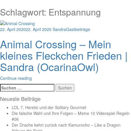
Schlagwort:
Entspannung
22. April 2020
22. April 2020
Sandra
Gastbeiträge
Animal Crossing – Mein
kleines Fleckchen Frieden |
Sandra (OcarinaOwl)
Continue reading
Suchen
nach:
Neueste Beiträge
LOL 7, Heretic und der Solitary Gourmet
Die falsche Wahl und Ihre Folgen – Meine 10 Videospiel Regeln
#06
Der Drache kehrt zurück nach Kamurocho – Like a Dragon
Yakuza die Serie