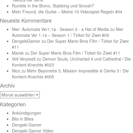
Rumble in the Bronx, Stabbing und Smosh?
Mein Freund, die Gurke – Meine 10 Videospiel Regeln #04
Neueste Kommentare
Nier: Automata Ver1.1a - Season 2 - a Hat of Media
zu
Nier
Automata Ver 1.1a – Season 1 / Ticket für Zwei #09
DengekiGamer
zu
Der Super Mario Bros Film / Ticket für Zwei
#11
Marek
zu
Der Super Mario Bros Film / Ticket für Zwei #11
Voll Verpixelt
zu
Demon Souls, Uncharted 4 und Cathedral / Die
Kontent-Knechte #023
Nico
zu
Mehr Bayonetta 3, Mission Impossible & Clerks 3 / Die
Kontent-Knechte #005
Archiv
Archiv
Kategorien
Ankündigungen
Bits in Bites
Dengeki Gamer
Dengeki Gamer Video