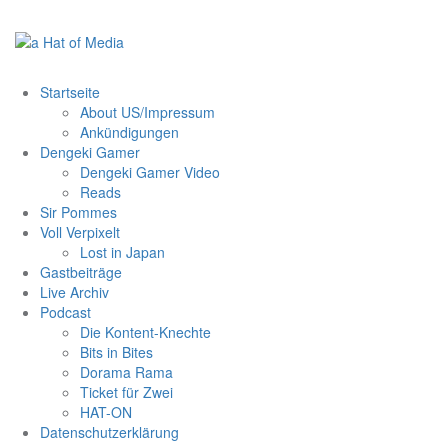
Zum
Inhalt
springen
Startseite
About US/Impressum
Ankündigungen
Dengeki Gamer
Dengeki Gamer Video
Reads
Sir Pommes
Voll Verpixelt
Lost in Japan
Gastbeiträge
Live Archiv
Podcast
Die Kontent-Knechte
Bits in Bites
Dorama Rama
Ticket für Zwei
HAT-ON
Datenschutzerklärung