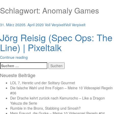
Schlagwort:
Anomaly Games
31. März 2020
5. April 2020
Voll Verpixelt
Voll Verpixelt
Jörg Reisig (Spec Ops: The
Line) | Pixeltalk
Continue reading
Suchen
nach:
Neueste Beiträge
LOL 7, Heretic und der Solitary Gourmet
Die falsche Wahl und Ihre Folgen – Meine 10 Videospiel Regeln
#06
Der Drache kehrt zurück nach Kamurocho – Like a Dragon
Yakuza die Serie
Rumble in the Bronx, Stabbing und Smosh?
Mein Freund, die Gurke – Meine 10 Videospiel Regeln #04