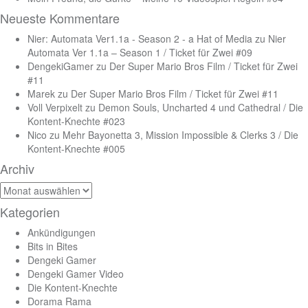
Neueste Kommentare
Nier: Automata Ver1.1a - Season 2 - a Hat of Media
zu
Nier
Automata Ver 1.1a – Season 1 / Ticket für Zwei #09
DengekiGamer
zu
Der Super Mario Bros Film / Ticket für Zwei
#11
Marek
zu
Der Super Mario Bros Film / Ticket für Zwei #11
Voll Verpixelt
zu
Demon Souls, Uncharted 4 und Cathedral / Die
Kontent-Knechte #023
Nico
zu
Mehr Bayonetta 3, Mission Impossible & Clerks 3 / Die
Kontent-Knechte #005
Archiv
Archiv
Kategorien
Ankündigungen
Bits in Bites
Dengeki Gamer
Dengeki Gamer Video
Die Kontent-Knechte
Dorama Rama