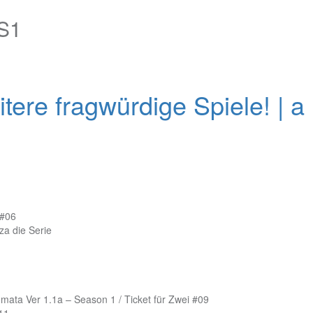
PS1
d
e fragwürdige Spiele! | a H
 #06
a die Serie
omata Ver 1.1a – Season 1 / Ticket für Zwei #09
#11