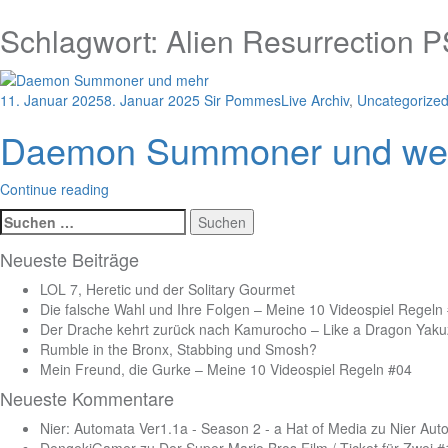
Schlagwort:
Alien Resurrection 
11. Januar 2025
8. Januar 2025
Sir Pommes
Live Archiv
,
Uncategorize
Daemon Summoner und weiter
Continue reading
Suchen
nach:
Neueste Beiträge
LOL 7, Heretic und der Solitary Gourmet
Die falsche Wahl und Ihre Folgen – Meine 10 Videospiel Regeln
Der Drache kehrt zurück nach Kamurocho – Like a Dragon Yakuz
Rumble in the Bronx, Stabbing und Smosh?
Mein Freund, die Gurke – Meine 10 Videospiel Regeln #04
Neueste Kommentare
Nier: Automata Ver1.1a - Season 2 - a Hat of Media
zu
Nier Aut
DengekiGamer
zu
Der Super Mario Bros Film / Ticket für Zwei 