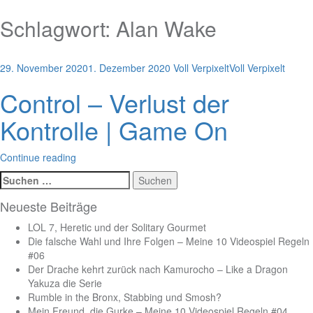
Schlagwort:
Alan Wake
29. November 2020
1. Dezember 2020
Voll Verpixelt
Voll Verpixelt
Control – Verlust der
Kontrolle | Game On
Continue reading
Suchen
nach:
Neueste Beiträge
LOL 7, Heretic und der Solitary Gourmet
Die falsche Wahl und Ihre Folgen – Meine 10 Videospiel Regeln
#06
Der Drache kehrt zurück nach Kamurocho – Like a Dragon
Yakuza die Serie
Rumble in the Bronx, Stabbing und Smosh?
Mein Freund, die Gurke – Meine 10 Videospiel Regeln #04