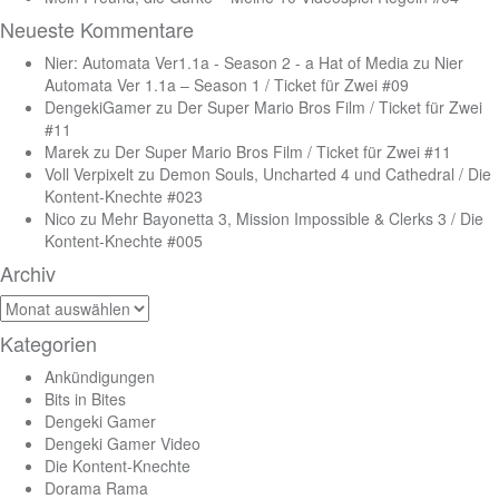
Neueste Kommentare
Nier: Automata Ver1.1a - Season 2 - a Hat of Media
zu
Nier
Automata Ver 1.1a – Season 1 / Ticket für Zwei #09
DengekiGamer
zu
Der Super Mario Bros Film / Ticket für Zwei
#11
Marek
zu
Der Super Mario Bros Film / Ticket für Zwei #11
Voll Verpixelt
zu
Demon Souls, Uncharted 4 und Cathedral / Die
Kontent-Knechte #023
Nico
zu
Mehr Bayonetta 3, Mission Impossible & Clerks 3 / Die
Kontent-Knechte #005
Archiv
Archiv
Kategorien
Ankündigungen
Bits in Bites
Dengeki Gamer
Dengeki Gamer Video
Die Kontent-Knechte
Dorama Rama